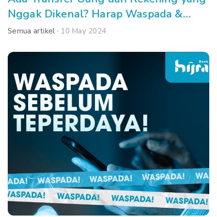
Nggak Dikenal? Harap Waspada &
Lakukan Cara Ini!
Semua artikel
10 May 2024