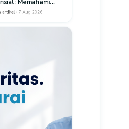
ansial: Memahami
lasan Proses dan
 artikel
7 Aug 2026
d Transaksi