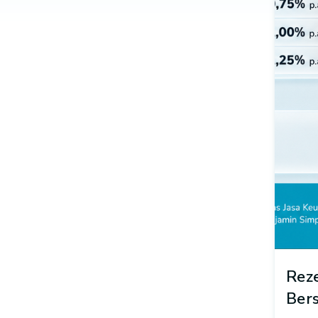
Reze
Ber