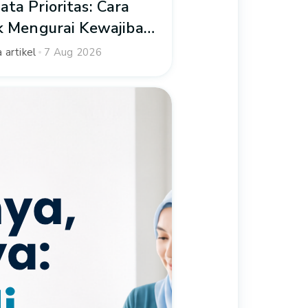
ta Prioritas: Cara
k Mengurai Kewajiban
ansialmu
 artikel
7 Aug 2026