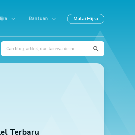
Mulai Hijra
ijra
Bantuan
kel Terbaru