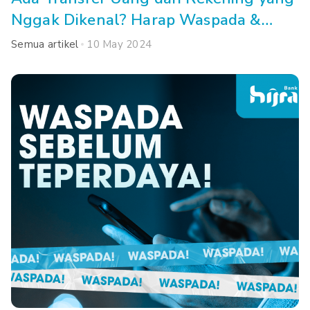
Nggak Dikenal? Harap Waspada &
Lakukan Cara Ini!
Semua artikel
10 May 2024