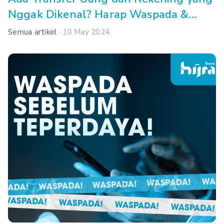
Nggak Dikenal? Harap Waspada &
Lakukan Cara Ini!
Semua artikel
10 May 2024