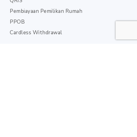
QRIS
Pembiayaan Pemilikan Rumah
PPOB
Cardless Withdrawal
Bantuan
FAQ
Terms & Conditions
Privacy Policy
Whistleblowing System