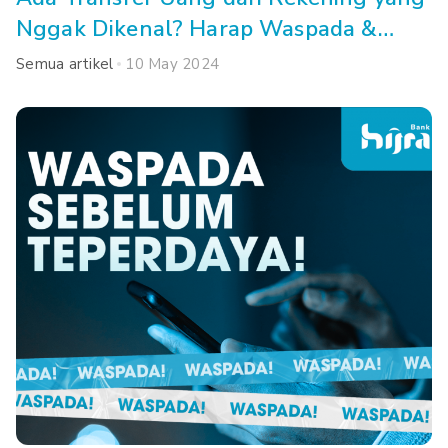
Nggak Dikenal? Harap Waspada &
Lakukan Cara Ini!
Semua artikel
10 May 2024