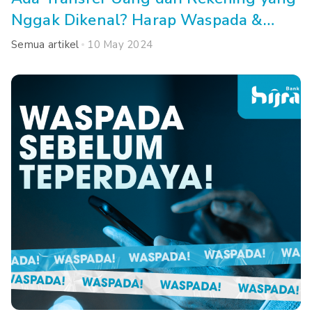
Nggak Dikenal? Harap Waspada &
Lakukan Cara Ini!
Semua artikel
10 May 2024