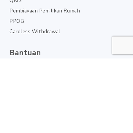
QRIS
Pembiayaan Pemilikan Rumah
PPOB
Cardless Withdrawal
Bantuan
FAQ
Terms & Conditions
Privacy Policy
Whistleblowing System