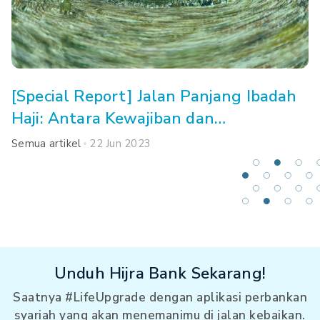
[Special Report] Jalan Panjang Ibadah
Haji: Antara Kewajiban dan
Kemampuan
Semua artikel
22 Jun 2023
Unduh Hijra Bank Sekarang!
Saatnya #LifeUpgrade dengan aplikasi perbankan
syariah yang akan menemanimu di jalan kebaikan.