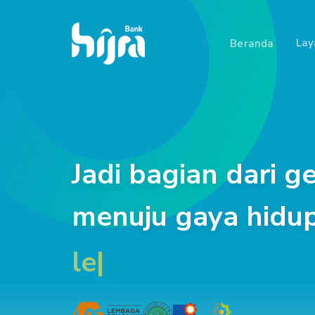
La
Beranda
Jadi bagian dari g
menuju gaya hidu
lebih baik
|