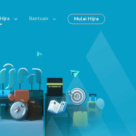
Mulai Hijra
Hijra
Bantuan