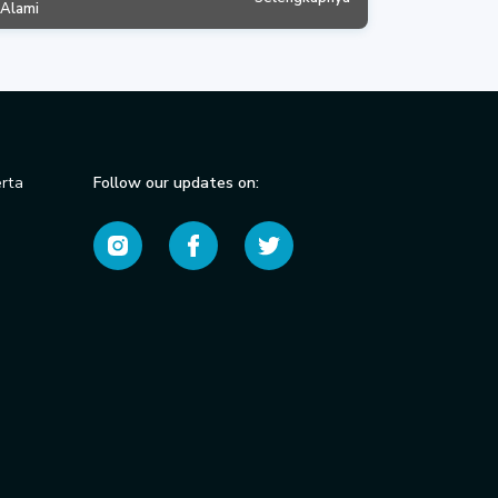
 Alami
erta
Follow our updates on:
)