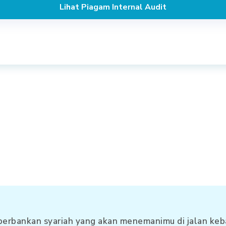
Lihat Piagam Internal Audit
perbankan syariah yang akan menemanimu di jalan keb