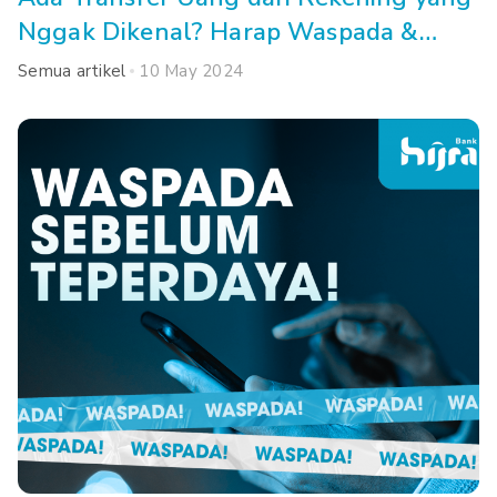
Nggak Dikenal? Harap Waspada &
Lakukan Cara Ini!
Semua artikel
10 May 2024